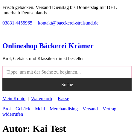
Zum
Frisch gebacken. Versand Dienstag bis Donnerstag mit DHL
Inhalt
innerhalb Deutschlands.
springen
03831 4455965
|
kontakt@baeckerei-stralsund.de
Onlineshop Bäckerei Krämer
Brot, Gebäck und Klassiker direkt bestellen
Produktsuche
Suche
Mein Konto
|
Warenkorb
|
Kasse
Brot
Gebäck
Mehl
Merchandising
Versand
Vertrag
widerrufen
Autor:
Kai Test