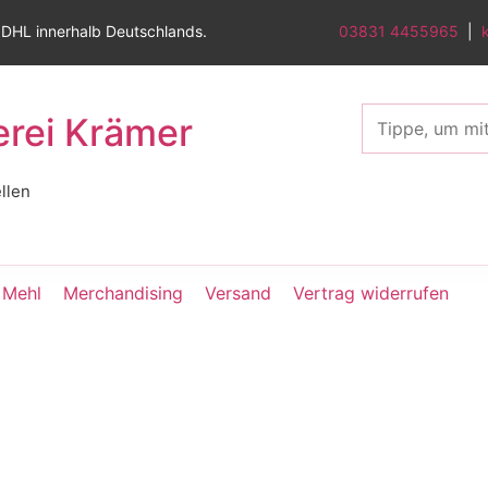
 DHL innerhalb Deutschlands.
03831 4455965
|
erei Krämer
llen
Mehl
Merchandising
Versand
Vertrag widerrufen