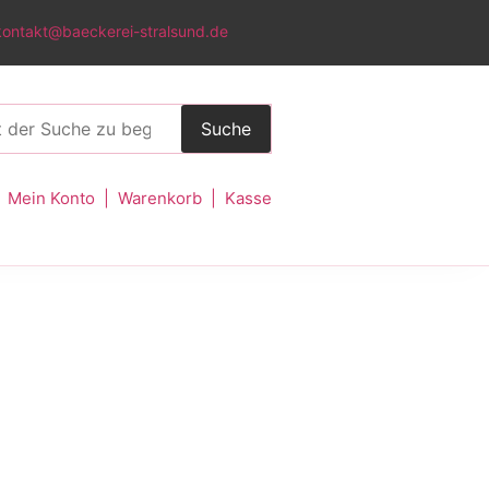
kontakt@baeckerei-stralsund.de
Suche
Mein Konto
|
Warenkorb
|
Kasse