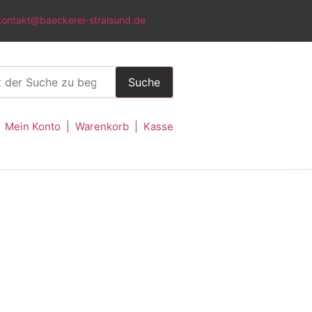
kontakt@baeckerei-stralsund.de
Suche
Mein Konto
|
Warenkorb
|
Kasse