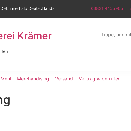
 DHL innerhalb Deutschlands.
03831 4455965
|
erei Krämer
llen
Mehl
Merchandising
Versand
Vertrag widerrufen
ng