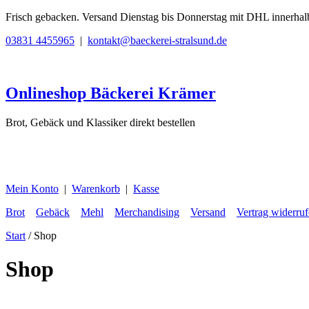
Zum
Frisch gebacken. Versand Dienstag bis Donnerstag mit DHL innerhal
Inhalt
03831 4455965
|
kontakt@baeckerei-stralsund.de
springen
Onlineshop Bäckerei Krämer
Brot, Gebäck und Klassiker direkt bestellen
Mein Konto
|
Warenkorb
|
Kasse
Brot
Gebäck
Mehl
Merchandising
Versand
Vertrag widerru
Start
/ Shop
Shop