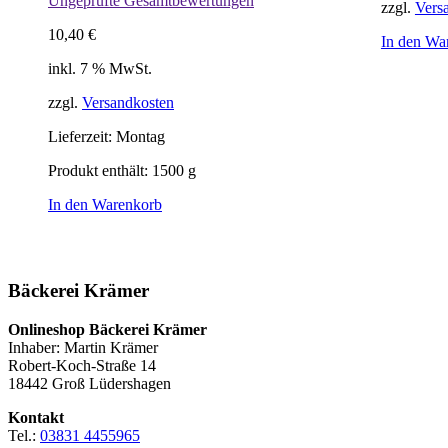
Ungeprüfte Gesamtbewertungen
zzgl.
Vers
10,40
€
In den Wa
inkl. 7 % MwSt.
zzgl.
Versandkosten
Lieferzeit:
Montag
Produkt enthält: 1500
g
In den Warenkorb
Bäckerei Krämer
Onlineshop Bäckerei Krämer
Inhaber: Martin Krämer
Robert-Koch-Straße 14
18442 Groß Lüdershagen
Kontakt
Tel.:
03831 4455965