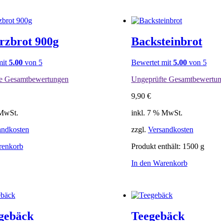
rzbrot 900g
Backsteinbrot
mit
5.00
von 5
Bewertet mit
5.00
von 5
e Gesamtbewertungen
Ungeprüfte Gesamtbewertu
9,90
€
 MwSt.
inkl. 7 % MwSt.
andkosten
zzgl.
Versandkosten
renkorb
Produkt enthält: 1500
g
In den Warenkorb
zgebäck
Teegebäck