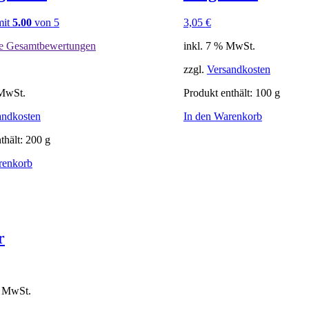
mit
5.00
von 5
3,05
€
e Gesamtbewertungen
inkl. 7 % MwSt.
zzgl.
Versandkosten
 MwSt.
Produkt enthält: 100
g
andkosten
In den Warenkorb
thält: 200
g
renkorb
r
% MwSt.